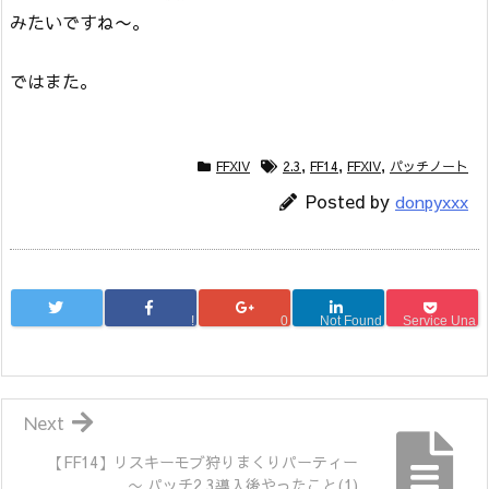
みたいですね〜。
ではまた。
FFXIV
2.3
,
FF14
,
FFXIV
,
パッチノート
Posted by
donpyxxx
!
0
Not Found
Service Una
Next
【FF14】リスキーモブ狩りまくりパーティー
〜 パッチ2.3導入後やったこと(1)