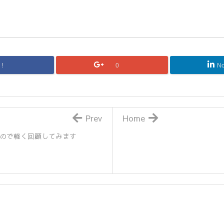
!
0
No
Prev
Home
たので軽く回顧してみます