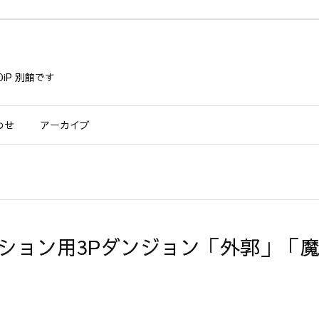
iP 別館です
わせ
アーカイブ
クション用3Pダンジョン「外郭」「