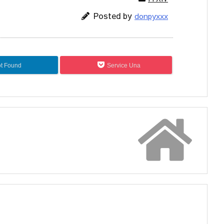
Posted by
donpyxxx
t Found
Service Una