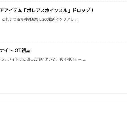
レアアイテム「ボレアスホイッスル」ドロップ！
れまで極蛮神討滅戦は200戦近くクリアし ...
ナイト OT視点
、ハイドラと倒した後いよいよ、真蛮神シリー ...