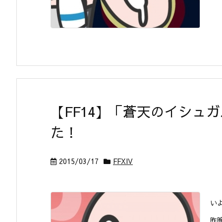
【FF14】「蒼天のイシュ
た！
2015/03/17
FFXIV
い
昨