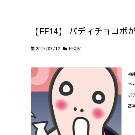
【FF14】 バディチョコボが 
2015/03/12
FFXIV
初
キ
ボ
基本