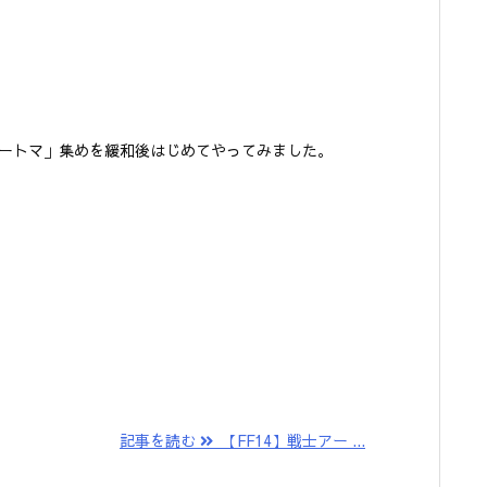
アートマ」集めを緩和後はじめてやってみました。
記事を読む
【FF14】戦士アー ...