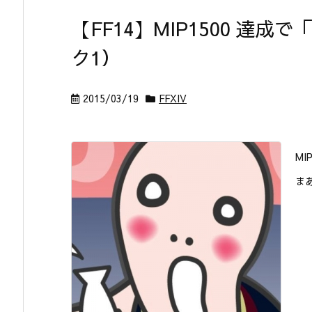
【FF14】MIP1500 
ク1）
2015/03/19
FFXIV
M
ま