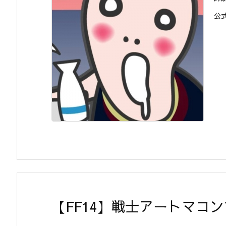
公
【FF14】戦士アートマ