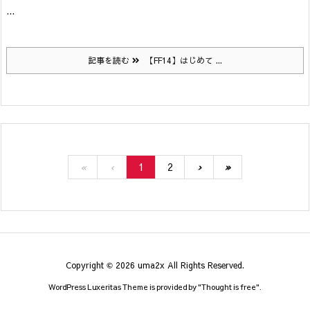
...
記事を読む
【FF14】はじめて ...
«
‹
1
2
›
»
Copyright ©
2026
uma2x
All Rights Reserved.
WordPress Luxeritas Theme is provided by "
Thought is free
".